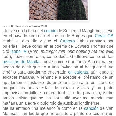
Foto:
I.N., Cipreses en Girona, 2011
Llueve con la furia del
cuento
de Somerset Maugham, llueve
en el pasado como en el poema de Borges que
César CB
citaba el otro día y que el
Cabrero
había cantado por
bulerías, llueve como en el poema de Edward Thomas que
citó
Isabel M
(
Rain, midnight rain, and nothing but the wild
rain
), llueve con rabia, como decía G., llueve como en las
películas de Manila
, llueve como si no fuera Barcelona, yo
acabo de decir que no a una invitación al bosque del trío
cinéfilo para quedarme encerrada
en galeras
, aún dudo si
escapar mañana, y renuncié a aceptar el préstamo de un
apartamento fastuoso durante una semana en Londres
porque mis arcas están demasiado vacías y no pude
improvisar un billete moderado de un día para otro, y otro
amigo artista que se iba para allá ayer me manda esta
mañana un alegre dibujo rojo de autobús londinense.
Me ha entrado una melancolía como en la
canción
de Van
Morrison, tan fuerte que he estado a punto de ceder a un