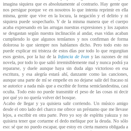
imagina siquiera que es absolutamente al contrario. Hay gente que
nos persigue porque ve en nosotros lo que intenta reprimir en ella
misma, gente que vive en la locura, la negación y el delirio y ni
siquiera puede sospecharlo. Y de la misma manera que el cuerpo
acaba expresando en las arrugas nuestras expresiones y los zapatos
se desgastan según nuestra inclinación al andar, esas vidas acaban
cumpliendo lo que algunos temíamos y nos confirman de forma
dolorosa lo que siempre nos habíamos dicho. Pero todo esto no
puede explicar mi tristeza de estos días por todo lo que regurgitan
esos gestos, por la luz de la
Infancia de Ivan
y las razones de mi
novela, por todo lo que salió irremisiblemente mal y nunca podrá ya
repararse, y duele aunque haya sin duda algo victorioso en esa
escritura, y esa alegría estará ahí, danzante como las canciones,
aunque una parte de mí se empeñe en no dejarse salir del fracaso ni
se autorice a nada más que a escribir de forma semiclandestina, casi
oculta. Todo esto no puede transmitir el peso de las cosas ni decir
por qué yo no quería volver del bosque.
Acabo de llegar y ya quisiera salir corriendo. Un músico amigo
desde el otro lado del charco me ofrece un préstamo que me llevase
lejos, a escribir en otra parte. Pero yo soy de espíritu yakuza y no
quisiera tener que cortarme el dedo meñique por la deuda. No sólo
eso: sé que no puedo escapar, que estoy en cierta manera obligada a