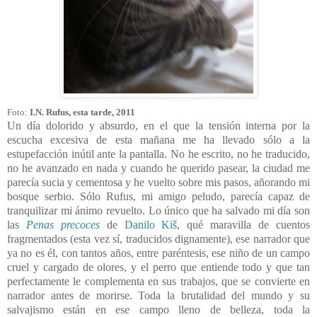
Foto:
I.N. Rufus, esta tarde, 2011
Un día dolorido y absurdo, en el que la tensión interna por la
escucha excesiva de esta mañana me ha llevado sólo a la
estupefacción inútil ante la pantalla. No he escrito, no he traducido,
no he avanzado en nada y cuando he querido pasear, la ciudad me
parecía sucia y cementosa y he vuelto sobre mis pasos, añorando mi
bosque serbio. Sólo Rufus, mi amigo peludo, parecía capaz de
tranquilizar mi ánimo revuelto. Lo único que ha salvado mi día son
las
Penas precoces
de
Danilo Ki
š
, qué maravilla de cuentos
fragmentados (esta vez sí, traducidos dignamente), ese narrador que
ya no es él, con tantos años, entre paréntesis, ese niño de un campo
cruel y cargado de olores, y el perro que entiende todo y que tan
perfectamente le complementa en sus trabajos, que se convierte en
narrador antes de morirse. Toda la brutalidad del mundo y su
salvajismo están en ese campo lleno de belleza, toda la