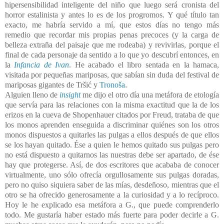
hipersensibilidad inteligente del niño que luego será cronista del
horror estalinista y antes lo es de los progromos. Y qué título tan
exacto, me habría servido a mí, que estos días no tengo más
remedio que recordar mis propias penas precoces (y la carga de
belleza extraña del paisaje que me rodeaba) y revivirlas, porque el
final de cada personaje da sentido a lo que yo descubrí entonces, en
la
Infancia de Ivan
. He acabado el libro sentada en la hamaca,
visitada por pequeñas mariposas, que sabían sin duda del festival de
mariposas gigantes de Tr
šić y
Tronoša
.
Alguien lleno de
insight
me dijo el otro día una metáfora de etología
que servía para las relaciones con la misma exactitud que la de los
erizos en la cueva de Shopenhauer citados por Freud, trataba de que
los monos aprenden enseguida a discriminar quiénes son los otros
monos dispuestos a quitarles las pulgas a ellos después de que ellos
se los hayan quitado. Ése a quien le hemos quitado sus pulgas pero
no está dispuesto a quitarnos las nuestras debe ser apartado, de ése
hay que protegerse. Así, de dos escritores que acababa de conocer
virtualmente, uno sólo ofrecía orgullosamente sus pulgas doradas,
pero no quiso siquiera saber de las mías, desdeñoso, mientras que el
otro se ha ofrecido generosamente a la curiosidad y a lo recíproco.
Hoy le he explicado esa metáfora a G., que puede comprenderlo
todo. Me gustaría haber estado más fuerte para poder decirle a G.