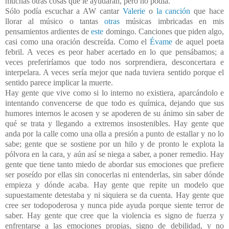
muchas otras cosas que le ayudarán, pero no podía.
Sólo podía escuchar a AW cantar
Valerie
o
la canción
que hace
llorar al músico o tantas
otras
músicas imbricadas en mis
pensamientos ardientes de
este
domingo. Canciones que piden algo,
casi como una oración descreída. Como el
Évame
de aquel poeta
febril. A veces es peor haber acertado en lo que pensábamos; a
veces preferiríamos que todo nos sorprendiera, desconcertara e
interpelara. A veces sería mejor que nada tuviera sentido porque el
sentido parece implicar la muerte.
Hay gente que vive como si lo interno no existiera, aparcándolo e
intentando convencerse de que todo es química, dejando que sus
humores internos le acosen y se apoderen de su ánimo sin saber de
qué se trata y llegando a extremos insostenibles. Hay gente que
anda por la calle como una olla a presión a punto de estallar y no lo
sabe; gente que se sostiene por un hilo y de pronto le explota la
pólvora en la cara, y aún así se niega a saber, a poner remedio. Hay
gente que tiene tanto miedo de abordar sus emociones que prefiere
ser poseído por ellas sin conocerlas ni entenderlas, sin saber dónde
empieza y dónde acaba. Hay gente que repite un modelo que
supuestamente detestaba y ni siquiera se da cuenta. Hay gente que
cree ser todopoderosa y nunca pide ayuda porque siente terror de
saber. Hay gente que cree que la violencia es signo de fuerza y
enfrentarse a las emociones propias, signo de debilidad, y no